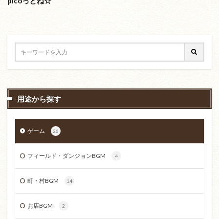
picoっとね☆
用途から探す
ゲーム
26
フィールド・ダンジョンBGM
4
町・村BGM
14
お店BGM
2