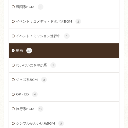
戦闘系BGM
3
イベント：コメディ・ドタバタBGM
2
イベント：ミッション進行中
1
動画
27
わいわいにぎやか系
1
ジャズ系BGM
3
OP・ED
4
旅行系BGM
12
シンプルかわいい系BGM
5