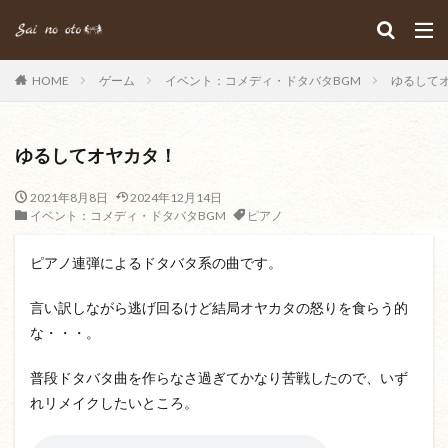
HOME
ゲーム
イベント：コメディ・ドタバタBGM
ゆるして
ゆるしてオヤカタ！
2021年8月8日
2024年12月14日
イベント：コメディ・ドタバタBGM
ピアノ
ピアノ連弾によるドタバタ系の曲です。
言い訳しながら逃げ回るけど結局オヤカタの怒りを食らう的
な・・・。
普段ドタバタ曲を作らなさ過ぎてかなり苦戦したので、いず
れリメイクしたいところ。