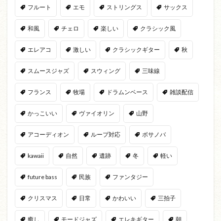
フルート
エモ
ストリングス
サックス
和風
チェロ
楽しい
クラシック風
エレアコ
激しい
クラシックギター
秋
スムースジャズ
スウィング
三味線
フランス
牧場
ドラムンベース
雑談配信
かっこいい
ヴァイオリン
山野
アコーディオン
ループ対応
ボサノバ
kawaii
自然
遺跡
冬
軽い
future bass
民族
ファンタジー
クリスマス
日常
かわいい
三拍子
癒し
モードジャズ
エレキギター
朝