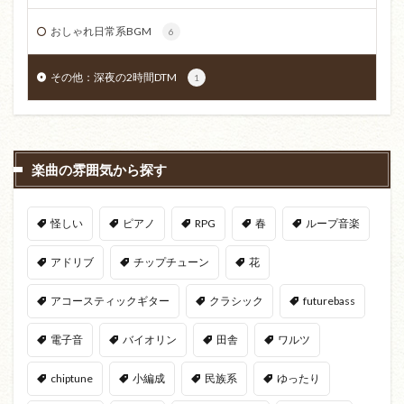
おしゃれ日常系BGM
6
その他：深夜の2時間DTM
1
楽曲の雰囲気から探す
怪しい
ピアノ
RPG
春
ループ音楽
アドリブ
チップチューン
花
アコースティックギター
クラシック
futurebass
電子音
バイオリン
田舎
ワルツ
chiptune
小編成
民族系
ゆったり