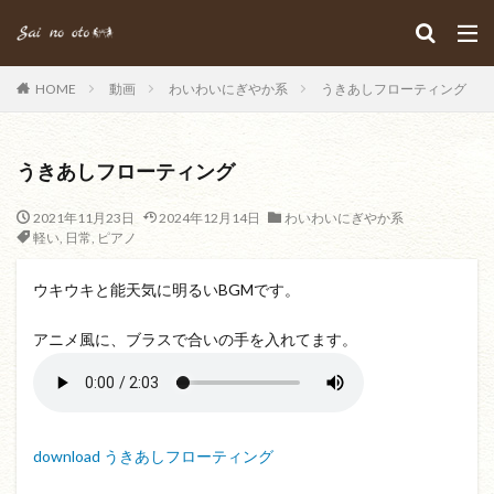
HOME
動画
わいわいにぎやか系
うきあしフローティング
うきあしフローティング
2021年11月23日
2024年12月14日
わいわいにぎやか系
軽い
,
日常
,
ピアノ
ウキウキと能天気に明るいBGMです。
アニメ風に、ブラスで合いの手を入れてます。
download うきあしフローティング