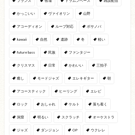
フランス
牧場
ドラムンベース
雑談配信
かっこいい
ヴァイオリン
山野
アコーディオン
ループ対応
ボサノバ
kawaii
自然
遺跡
冬
軽い
future bass
民族
ファンタジー
クリスマス
日常
かわいい
三拍子
癒し
モードジャズ
エレキギター
朝
アコースティック
ヒーリング
エレピ
ロック
おしゃれ
ケルト
落ち着く
洞窟
明るい
スクラッチ
オーケストラ
ジャズ
ダンジョン
OP
ウクレレ