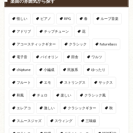
楽曲の雰囲気から探す
怪しい
ピアノ
RPG
春
ループ音楽
アドリブ
チップチューン
花
アコースティックギター
クラシック
futurebass
電子音
バイオリン
田舎
ワルツ
chiptune
小編成
民族系
ゆったり
フルート
エモ
ストリングス
サックス
和風
チェロ
楽しい
クラシック風
エレアコ
激しい
クラシックギター
秋
スムースジャズ
スウィング
三味線