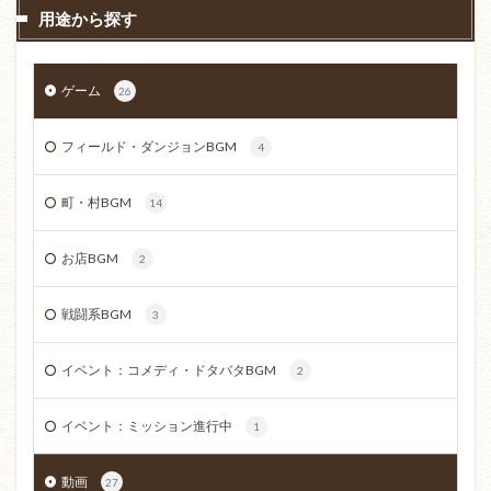
用途から探す
ゲーム
26
フィールド・ダンジョンBGM
4
町・村BGM
14
お店BGM
2
戦闘系BGM
3
イベント：コメディ・ドタバタBGM
2
イベント：ミッション進行中
1
動画
27