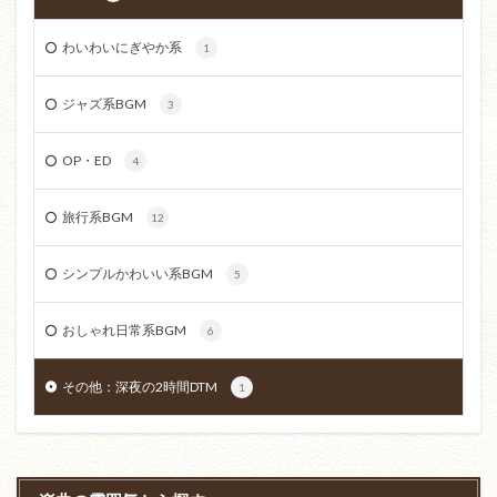
わいわいにぎやか系
1
ジャズ系BGM
3
OP・ED
4
旅行系BGM
12
シンプルかわいい系BGM
5
おしゃれ日常系BGM
6
その他：深夜の2時間DTM
1