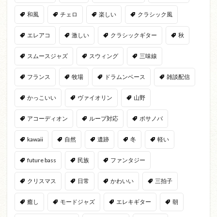
和風
チェロ
楽しい
クラシック風
エレアコ
激しい
クラシックギター
秋
スムースジャズ
スウィング
三味線
フランス
牧場
ドラムンベース
雑談配信
かっこいい
ヴァイオリン
山野
アコーディオン
ループ対応
ボサノバ
kawaii
自然
遺跡
冬
軽い
future bass
民族
ファンタジー
クリスマス
日常
かわいい
三拍子
癒し
モードジャズ
エレキギター
朝