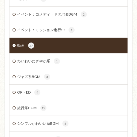
イベント：コメディ・ドタバタBGM
2
イベント：ミッション進行中
1
動画
27
わいわいにぎやか系
1
ジャズ系BGM
3
OP・ED
4
旅行系BGM
12
シンプルかわいい系BGM
5