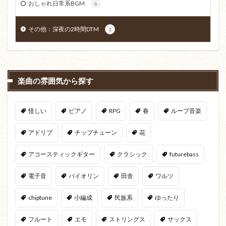
おしゃれ日常系BGM
6
その他：深夜の2時間DTM
1
楽曲の雰囲気から探す
怪しい
ピアノ
RPG
春
ループ音楽
アドリブ
チップチューン
花
アコースティックギター
クラシック
futurebass
電子音
バイオリン
田舎
ワルツ
chiptune
小編成
民族系
ゆったり
フルート
エモ
ストリングス
サックス