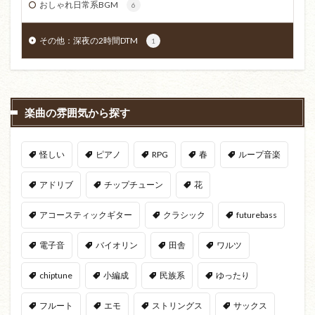
おしゃれ日常系BGM
6
その他：深夜の2時間DTM
1
楽曲の雰囲気から探す
怪しい
ピアノ
RPG
春
ループ音楽
アドリブ
チップチューン
花
アコースティックギター
クラシック
futurebass
電子音
バイオリン
田舎
ワルツ
chiptune
小編成
民族系
ゆったり
フルート
エモ
ストリングス
サックス