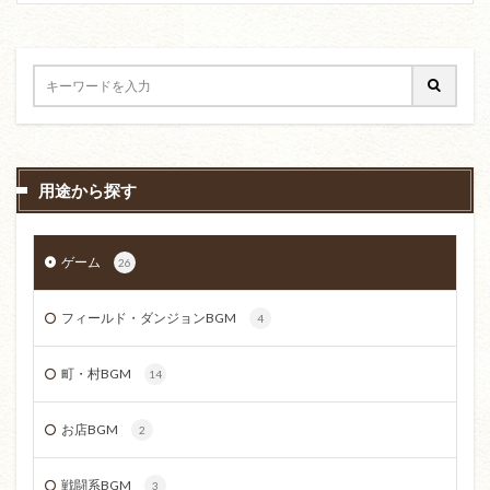
用途から探す
ゲーム
26
フィールド・ダンジョンBGM
4
町・村BGM
14
お店BGM
2
戦闘系BGM
3