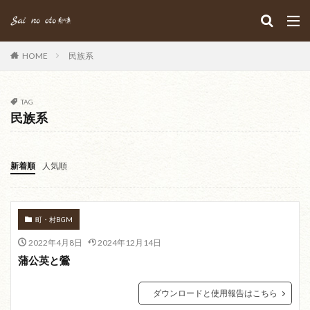
HOME
民族系
TAG
民族系
新着順
人気順
町・村BGM
2022年4月8日
2024年12月14日
蒲公英と鶯
ダウンロードと使用報告はこちら