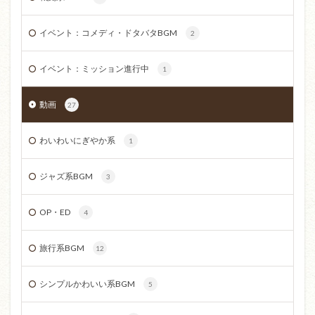
イベント：コメディ・ドタバタBGM
2
イベント：ミッション進行中
1
動画
27
わいわいにぎやか系
1
ジャズ系BGM
3
OP・ED
4
旅行系BGM
12
シンプルかわいい系BGM
5