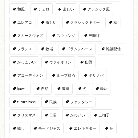
和風
チェロ
楽しい
クラシック風
エレアコ
激しい
クラシックギター
秋
スムースジャズ
スウィング
三味線
フランス
牧場
ドラムンベース
雑談配信
かっこいい
ヴァイオリン
山野
アコーディオン
ループ対応
ボサノバ
kawaii
自然
遺跡
冬
軽い
future bass
民族
ファンタジー
クリスマス
日常
かわいい
三拍子
癒し
モードジャズ
エレキギター
朝