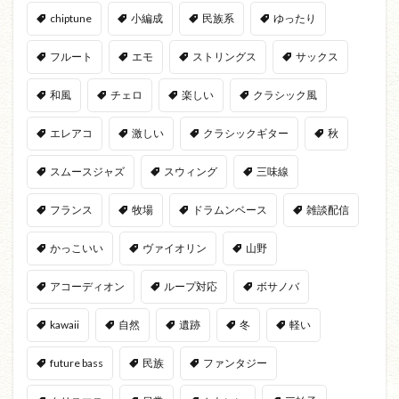
chiptune
小編成
民族系
ゆったり
フルート
エモ
ストリングス
サックス
和風
チェロ
楽しい
クラシック風
エレアコ
激しい
クラシックギター
秋
スムースジャズ
スウィング
三味線
フランス
牧場
ドラムンベース
雑談配信
かっこいい
ヴァイオリン
山野
アコーディオン
ループ対応
ボサノバ
kawaii
自然
遺跡
冬
軽い
future bass
民族
ファンタジー