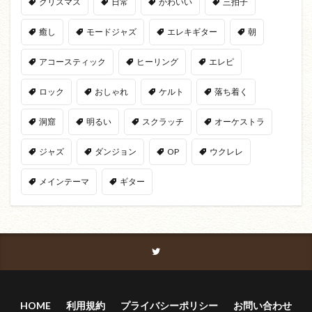
クリスマス
日常
かわいい
三拍子
癒し
モードジャズ
エレキギター
朝
アコースティック
ヒーリング
エレピ
ロック
おしゃれ
ケルト
落ち着く
洞窟
明るい
スクラッチ
オーケストラ
ジャズ
ダンジョン
OP
ウクレレ
メインテーマ
ギター
HOME
利用規約
プライバシーポリシー
お問い合わせ