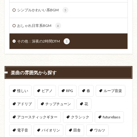
シンプルかわいい系BGM
5
おしゃれ日常系BGM
6
その他：深夜の2時間DTM
1
楽曲の雰囲気から探す
怪しい
ピアノ
RPG
春
ループ音楽
アドリブ
チップチューン
花
アコースティックギター
クラシック
futurebass
電子音
バイオリン
田舎
ワルツ