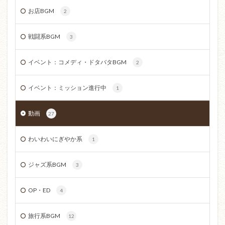
お店BGM
2
戦闘系BGM
3
イベント：コメディ・ドタバタBGM
2
イベント：ミッション進行中
1
動画
27
わいわいにぎやか系
1
ジャズ系BGM
3
OP・ED
4
旅行系BGM
12