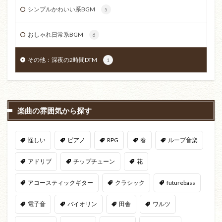
シンプルかわいい系BGM
5
おしゃれ日常系BGM
6
その他：深夜の2時間DTM
1
楽曲の雰囲気から探す
怪しい
ピアノ
RPG
春
ループ音楽
アドリブ
チップチューン
花
アコースティックギター
クラシック
futurebass
電子音
バイオリン
田舎
ワルツ