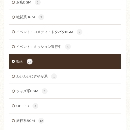
お店BGM
2
戦闘系BGM
3
イベント：コメディ・ドタバタBGM
2
イベント：ミッション進行中
1
動画
27
わいわいにぎやか系
1
ジャズ系BGM
3
OP・ED
4
旅行系BGM
12