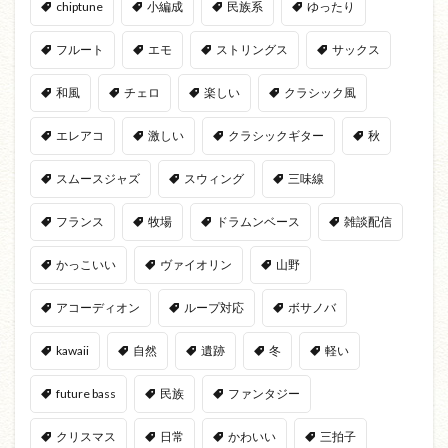
chiptune
小編成
民族系
ゆったり
フルート
エモ
ストリングス
サックス
和風
チェロ
楽しい
クラシック風
エレアコ
激しい
クラシックギター
秋
スムースジャズ
スウィング
三味線
フランス
牧場
ドラムンベース
雑談配信
かっこいい
ヴァイオリン
山野
アコーディオン
ループ対応
ボサノバ
kawaii
自然
遺跡
冬
軽い
future bass
民族
ファンタジー
クリスマス
日常
かわいい
三拍子