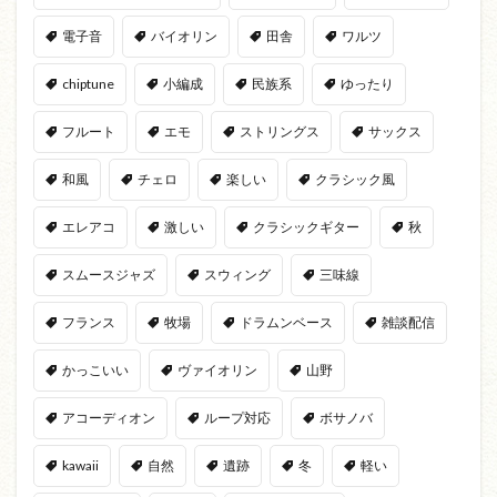
電子音
バイオリン
田舎
ワルツ
chiptune
小編成
民族系
ゆったり
フルート
エモ
ストリングス
サックス
和風
チェロ
楽しい
クラシック風
エレアコ
激しい
クラシックギター
秋
スムースジャズ
スウィング
三味線
フランス
牧場
ドラムンベース
雑談配信
かっこいい
ヴァイオリン
山野
アコーディオン
ループ対応
ボサノバ
kawaii
自然
遺跡
冬
軽い