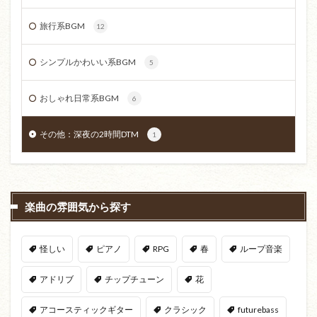
旅行系BGM
12
シンプルかわいい系BGM
5
おしゃれ日常系BGM
6
その他：深夜の2時間DTM
1
楽曲の雰囲気から探す
怪しい
ピアノ
RPG
春
ループ音楽
アドリブ
チップチューン
花
アコースティックギター
クラシック
futurebass