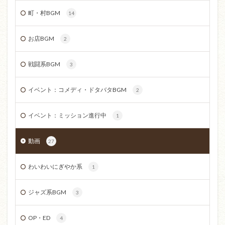
町・村BGM
14
お店BGM
2
戦闘系BGM
3
イベント：コメディ・ドタバタBGM
2
イベント：ミッション進行中
1
動画
27
わいわいにぎやか系
1
ジャズ系BGM
3
OP・ED
4