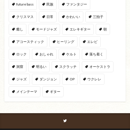
future bass
民族
ファンタジー
クリスマス
日常
かわいい
三拍子
癒し
モードジャズ
エレキギター
朝
アコースティック
ヒーリング
エレピ
ロック
おしゃれ
ケルト
落ち着く
洞窟
明るい
スクラッチ
オーケストラ
ジャズ
ダンジョン
OP
ウクレレ
メインテーマ
ギター